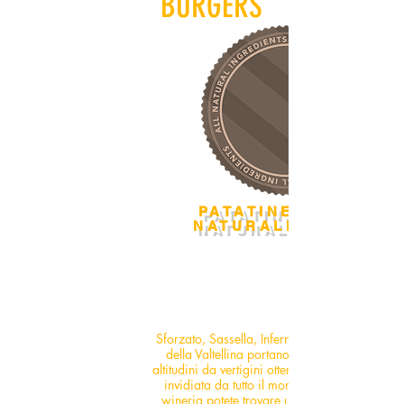
BURGERS
PATATINE
NATURALE
100%
Sforzato, Sassella, Inferno: i migliori rossi
della Valtellina portano il Nebbiolo ad
altitudini da vertigini ottenendo
invidiata da tutto il mondo.
w
ineria
potete trovare una selezione dei